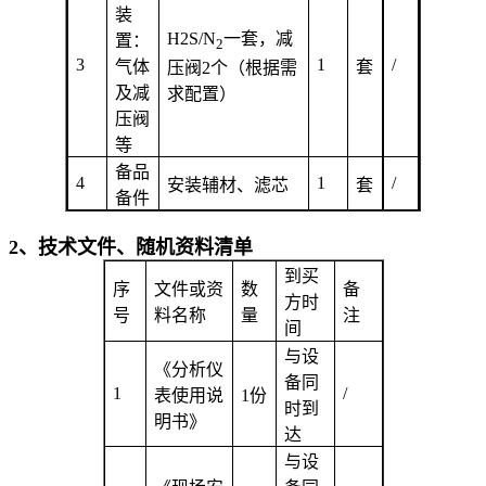
装
H2S/N
一套，
减
置：
2
3
1
/
气体
套
压阀2
个（根据需
及减
求配置）
压阀
等
备品
4
1
/
安装辅材、滤芯
套
备件
2、技术文件、随机资料清单
到买
序
文件或资
数
备
方时
号
料名称
量
注
间
与设
《分析仪
备同
1
/
表使用说
1
份
时到
明书》
达
与设