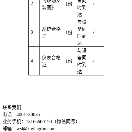
《现场安
备同
2
/
1
份
装图》
时到
达
与设
系统合格
备同
3
/
1
份
证
时到
达
与设
仪表合格
备同
4
/
1
份
证
时到
达
联系我们
电话：4001780085
业务手机：18166600150（微信同号）
邮箱：wsl@xayingrun.com