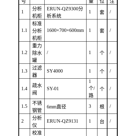
号
量
位
注
分析
ERUN-QZ9300
分
1
1
/
套
机柜
析系统
标准
1.1
1600
×700
×600mm
1
/
分析
套
机柜
重力
1.2
/
1
/
除水
个
罐
过滤
1.3
SY4000
1
/
个
器
1
疏水
个/
1.4
SY-01
/
个
阀
路
不锈
1.5
3
/
6mm
直径
根
钢管
分析
2
ERUN-QZ9131
1
/
台
仪
校准