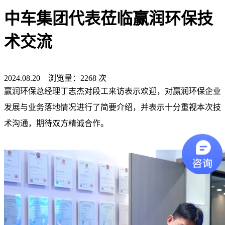
中车集团代表莅临赢润环保技
术交流
2024.08.20 浏览量：2268 次
赢润环保总经理丁志杰对段工来访表示欢迎，对赢润环保企业
发展与业务落地情况进行了简要介绍，并表示十分重视本次技
术沟通，期待双方精诚合作。