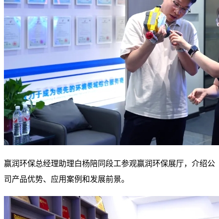
赢润环保总经理助理白杨陪同段工参观赢润环保展厅，介绍公
司产品优势、应用案例和发展前景。