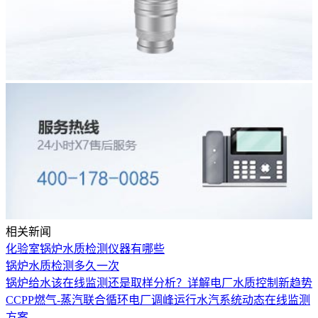
相关新闻
化验室锅炉水质检测仪器有哪些
锅炉水质检测多久一次
锅炉给水该在线监测还是取样分析？详解电厂水质控制新趋势
CCPP燃气-蒸汽联合循环电厂调峰运行水汽系统动态在线监测
方案