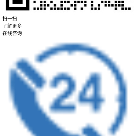
扫一扫
了解更多
在线咨询