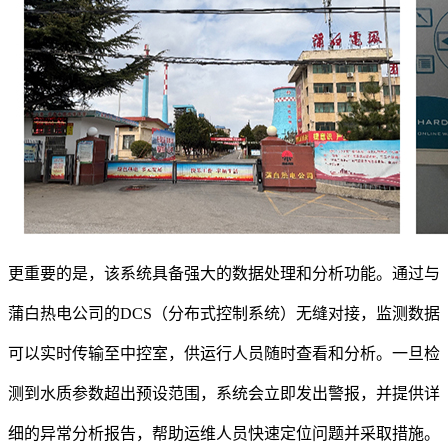
更重要的是，该系统具备强大的数据处理和分析功能。通过与
蒲白热电公司的DCS（分布式控制系统）无缝对接，监测数据
可以实时传输至中控室，供运行人员随时查看和分析。一旦检
测到水质参数超出预设范围，系统会立即发出警报，并提供详
细的异常分析报告，帮助运维人员快速定位问题并采取措施。