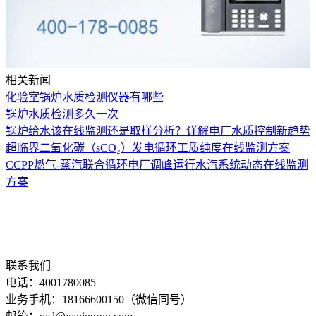
相关新闻
化验室锅炉水质检测仪器有哪些
锅炉水质检测多久一次
锅炉给水该在线监测还是取样分析？详解电厂水质控制新趋势
超临界二氧化碳（sCO₂）发电循环工质纯度在线监测方案
CCPP燃气-蒸汽联合循环电厂调峰运行水汽系统动态在线监测
方案
联系我们
电话：4001780085
业务手机：18166600150（微信同号）