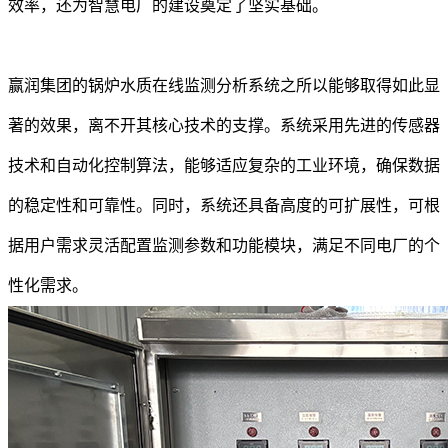
效率，还为智慧电厂的建设奠定了坚实基础。
赢润集团的锅炉水质在线监测分析系统之所以能够取得如此显
著的效果，离不开其核心技术的支撑。系统采用先进的传感器
技术和自动化控制算法，能够适应复杂的工业环境，确保数据
的稳定性和可靠性。同时，系统还具备高度的可扩展性，可根
据用户需求灵活配置监测参数和功能模块，满足不同电厂的个
性化需求。