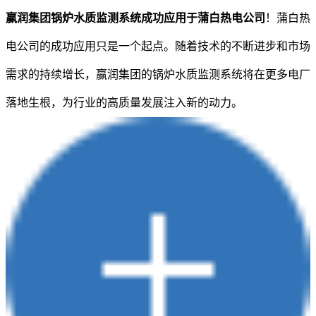
赢润集团锅炉水质监测系统成功应用于蒲白热电公司
！蒲白热
电公司的成功应用只是一个起点。随着技术的不断进步和市场
需求的持续增长，赢润集团的锅炉水质监测系统将在更多电厂
落地生根，为行业的高质量发展注入新的动力。