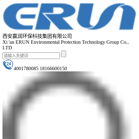
西安赢润环保科技集团有限公司
Xi 'an ERUN Environmental Protection Technology Group Co.,
LTD
4001780085 18166600150