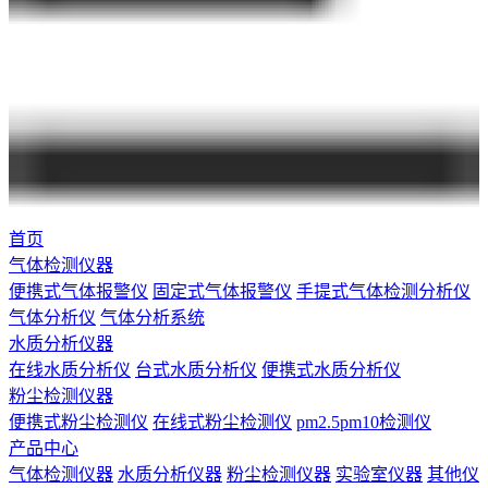
首页
气体检测仪器
便携式气体报警仪
固定式气体报警仪
手提式气体检测分析仪
气体分析仪
气体分析系统
水质分析仪器
在线水质分析仪
台式水质分析仪
便携式水质分析仪
粉尘检测仪器
便携式粉尘检测仪
在线式粉尘检测仪
pm2.5pm10检测仪
产品中心
气体检测仪器
水质分析仪器
粉尘检测仪器
实验室仪器
其他仪