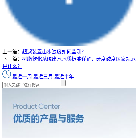
上一篇：
超滤装置出水浊度如何监测？
下一篇：
树脂软化系统出水水质标准详解，硬度碱度国家规范
是什么？
最近一周
最近三月
最近半年