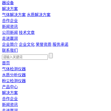
器设备
解决方案
气体解决方案
水质解决方案
合作企业
新闻资讯
公司新闻
技术文章
走进赢润
企业简介
企业文化
荣誉资质
服务承诺
联系我们
首页
气体检测仪器
水质分析仪器
粉尘检测仪器
产品中心
解决方案
合作企业
新闻资讯
走进赢润