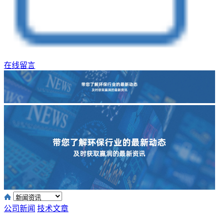
在线留言
公司新闻
技术文章