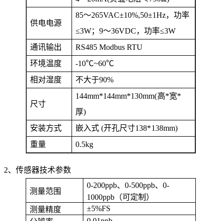
85
～265VAC±10%,50
±1Hz，功率
供电电源
≤3W；9～36VDC，功率≤3W
通讯输出
RS485 Modbus RTU
环境温度
-10
℃~60℃
相对湿度
不大于90%
144
mm
*144
mm
*130
mm
(
高*宽*
尺寸
厚)
安装方式
嵌入式 (开孔尺寸138*138
mm
)
重量
0.5kg
2、传感器技术参数
0-200ppb
、0-500ppb
、0-
测量范围
1000ppb
（可定制）
±5%FS
测量精度
0.01ppb