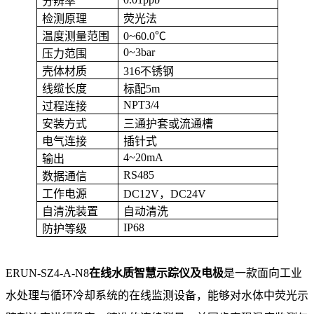
分辨率
检测原理
荧光法
温度测量范围
0~60.0
℃
0~3bar
压力范围
壳体材质
316
不锈钢
线缆长度
标配5m
NPT3/4
过程连接
安装方式
三通护套或流通槽
电气连接
插针式
4~20mA
输出
RS485
数据通信
工作电源
DC12V
，DC24V
自清洗装置
自动清洗
IP68
防护等级
ERUN-SZ4-A-N8
在线水质智慧示踪仪及电极
是一款面向工业
水处理与循环冷却系统的在线监测设备，能够对水体中荧光示