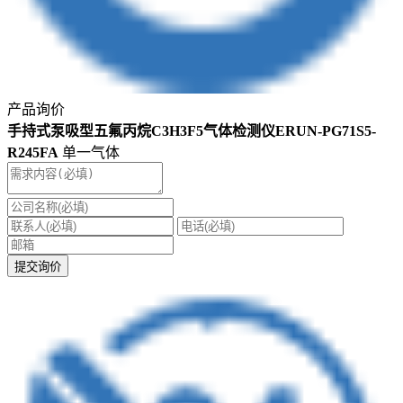
产品询价
手持式泵吸型五氟丙烷C3H3F5气体检测仪ERUN-PG71S5-
R245FA
单一气体