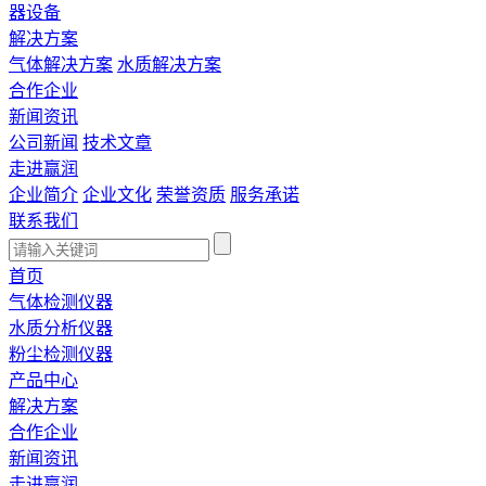
器设备
解决方案
气体解决方案
水质解决方案
合作企业
新闻资讯
公司新闻
技术文章
走进赢润
企业简介
企业文化
荣誉资质
服务承诺
联系我们
首页
气体检测仪器
水质分析仪器
粉尘检测仪器
产品中心
解决方案
合作企业
新闻资讯
走进赢润