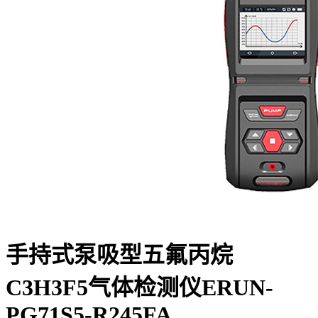
手持式泵吸型五氟丙烷
C3H3F5气体检测仪ERUN-
PG71S5-R245FA