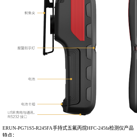
ERUN-PG71S5-R245FA手持式五氟丙烷HFC-245fa检测仪产品
特点：