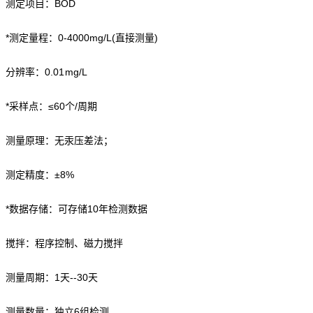
测定项目：BOD
*测定量程：0-4000mg/L(直接测量)
分辨率：
0.01mg/L
*采样点：≤60个/周期
测量原理：无汞压差法；
测定精度：
±8%
*数据存储：可存储10年检测数据
搅拌：程序控制、磁力搅拌
测量周期：1天--30天
测量数量：独立6组检测