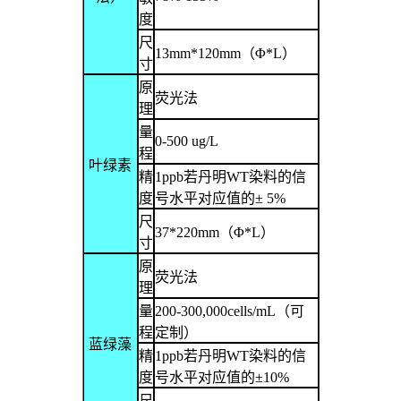
度
尺
13mm*120mm
（
Φ*L
）
寸
原
荧光法
理
量
0-500 ug/L
程
叶绿素
精
1ppb
若丹明
WT
染料的信
度
号水平对应值的
± 5%
尺
37*220mm
（
Φ*L
）
寸
原
荧光法
理
量
200-300,000cells/mL
（可
程
定制）
蓝绿藻
精
1ppb
若丹明
WT
染料的信
度
号水平对应值的
±10%
尺