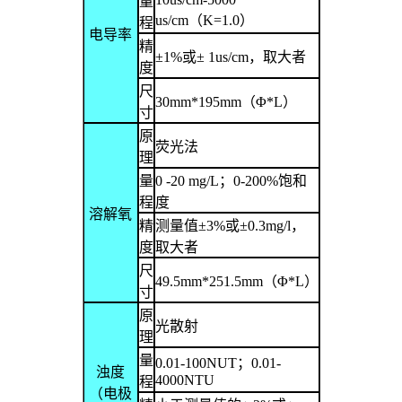
量
us/cm
（
K=1.0
）
程
电导率
精
±1%
或
± 1us/cm
，取大者
度
尺
30mm*195mm
（
Φ*L
）
寸
原
荧光法
理
量
0 -20 mg/L
；
0-200%
饱和
程
度
溶解氧
精
测量值
±3%
或±0.3mg/l，
度
取大者
尺
49.5mm*251.5mm
（
Φ*L
）
寸
原
光散射
理
量
0.01-100NUT
；
0.01-
浊度
4000NTU
程
（电极