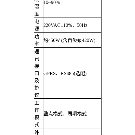
10~90%
湿
度
电
220VAC±10%，50Hz
源
功
约450W (含自吸泵420W)
率
通
讯
接
口
GPRS
、RS485
(选配)
及
协
议
工
作
整点模式、周期模式
模
式
外