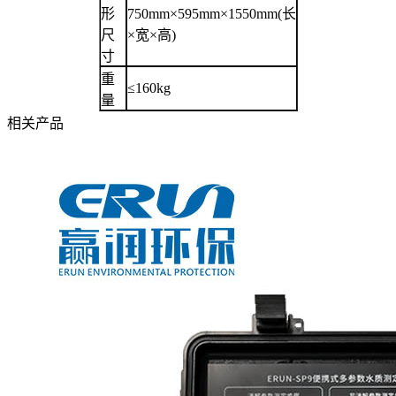
形
750mm×595mm×1550mm(长
尺
×宽×高)
寸
重
≤160kg
量
相关产品