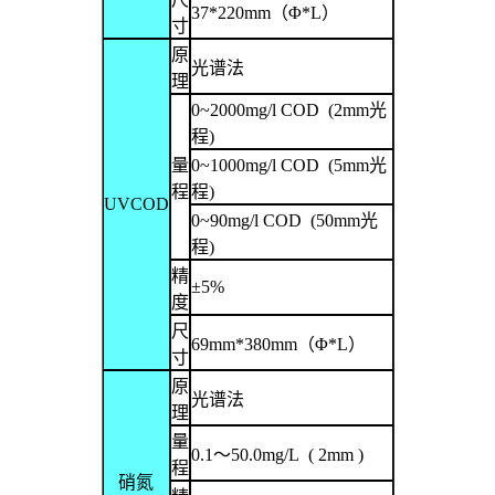
37*220mm
（
Φ*L
）
寸
原
光谱法
理
0~2000mg/l COD (2mm
光
程
)
量
0~1000mg/l COD (5mm
光
程
程
)
UVCOD
0~90mg/l COD (50mm
光
程
)
精
±5%
度
尺
69mm
*
380mm
（
Φ*L
）
寸
原
光谱法
理
量
0.1
～
50.0mg/L ( 2mm )
程
硝氮