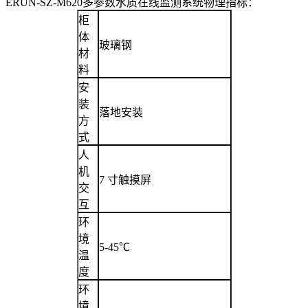
ERUN-SZ-M620多参数水质在线监测系统物理指标：
柜
体
玻璃钢
材
料
安
装
落地安装
方
式
人
机
7 寸触摸屏
交
互
环
境
5-45℃
温
度
环
境