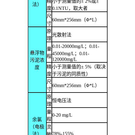
精
小于测量值的
± 2%
或
±
法）
度
0.1NTU
，取大者
尺
60mm*256mm
（
Φ*L
）
寸
原
光散射法
理
0.01-20000mg/L
；
0.01-
量
悬浮物
45000mg/L
；
0.01-
程
120000mg/L
污泥浓
精
小于测量值的
± 5%
（取决
度
度
于污泥的同质性）
尺
60mm*256mm
（
Φ*L
）
寸
原
恒电压法
理
量
0-20 mg/L
程
余氯
（电极
灵
78%-155%
法）
敏