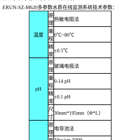
ERUN-SZ-M620多参数水质在线监测系统技术参数：
原
热敏电阻法
理
量
温度
0℃~80℃
程
精
±0.5℃
度
原
玻璃电极法
理
量
0-14 pH
程
pH
精
±0.1 pH
度
尺
30mm*195mm
（
Φ*L
）
寸
原
电导池法
理
10us/cm-5000