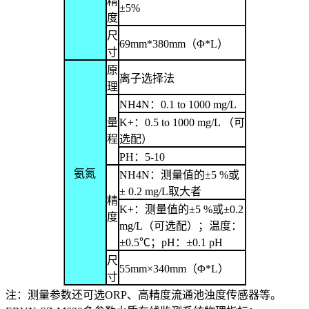
精
±5%
度
尺
69mm
*
380mm
（
Φ*L
）
寸
原
离子选择法
理
NH4N
：
0.1 to 1000 mg/L
量
K+
：
0.5 to 1000 mg/L
（可
程
选配）
PH
：
5-10
氨氮
NH4N
：测量值的
±5 %
或
± 0.2 mg/L
取大者
精
K+
：测量值的
±5 %
或
±0.2
度
mg/L
（可选配）；
温度：
±0.5℃
；
pH
：
±0.1 pH
尺
55mm
×
340mm
（
Φ*L
）
寸
注：测量参数还可选
ORP
、高精度流通池浊度传感器等。