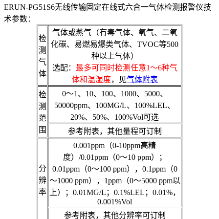
ERUN-PG51S6无线传输固定在线式六合一气体检测报警仪技
术参数：
气体或蒸气（有毒气体、氧气、二氧
检
化碳、易燃易爆类气体、TVOC等500
测
种以上气体）
气
选配：
最多可同时检测任意1～6种气
体
体和温湿度
，见
气体附表
0～1、10、100、1000、5000、
检
50000ppm、100MG/L、100%LEL、
测
20%、50%、100%Vol可选
范
围
参考附表，其他量程可订制
0.001ppm（0-10ppm高精
度）/0.01ppm（0～10 ppm）；
分
0.01ppm（0～100 ppm），0.1ppm（0
辨
～1000 ppm），1ppm（0～5000 ppm以
率
上）；0.01MG/L；0.1%LEL；0.01%，
0.001%Vol
参考附表，其他分辨率可订制