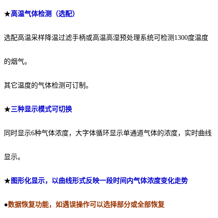
★
高温气体检测
（选配）
选配高温采样降温过滤手柄
或高温高湿预处理系统
可
检测
1300
度温度
的烟气。
其它温度的气体检测可订制。
★
三
种显示模式可切换
同时显示6
种气体浓度，大字体循环显示单通道气体的浓度，实时曲线
显示。
★
图形化显示，
以曲线形式
反映一段时间内气体浓度变化走势
●
数据恢复功能
，如遇误操作可以选择部分或全部恢复