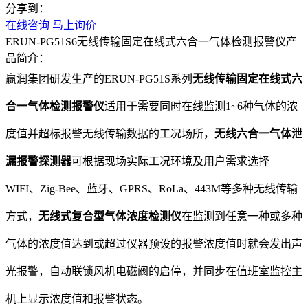
分享到：
在线咨询
马上询价
ERUN-PG51S6无线传输固定在线式六合一气体检测报警仪产
品简介：
赢润集团研发生产的ERUN-PG51S系列
无线传输固定在线式六
合一气体检测报警仪
适用于需要同时在线监测1~6种气体的浓
度值并超标报警无线传输数据的工况场所，
无线六合一气体泄
漏报警探测器
可根据现场实际工况环境及用户需求选择
WIFI、Zig-Bee、蓝牙、GPRS、RoLa、443M等多种无线传输
方式，
无线式复合型气体浓度检测仪
在监测到任意一种或多种
气体的浓度值达到或超过仪器预设的报警浓度值时就会发出声
光报警，自动联锁风机电磁阀的启停，并同步在值班室监控主
机上显示浓度值和报警状态。