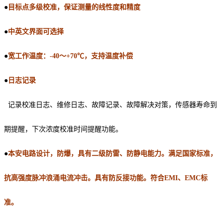
●
目标点多级校准，保证测量的线性度和精度
●
中英文界面可选择
●
宽工作温度：
-40
～
+
70
℃
，支持温度补偿
●
日志记录
记录校准日志、维修日志、故障记录、故障解决对策，传感器寿命到
期提醒，下次浓度校
准时间提醒功能。
●
本安电路设计，防爆，具有二级防雷、防静电能力。
满足
国家标准，
抗高强度脉冲浪涌
电流冲击
。
具有
防反接功能。
符合
EMI
、
EMC
标
准。