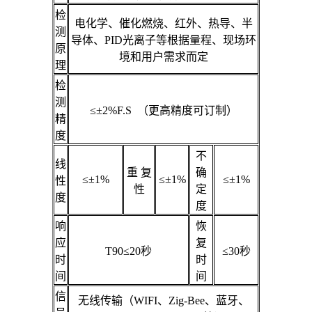
检
电化学、催化燃烧、红外、热导、半
测
导体、PID光离子等根据量程、现场环
原
境和用户需求而定
理
检
测
≤±2%F.S （更高精度可订制）
精
度
不
线
重 复
确
≤±1%
≤±1%
≤±1%
性
性
定
度
度
响
恢
应
复
T90≤20秒
≤30秒
时
时
间
间
信
无线传输（WIFI、Zig-Bee、蓝牙、