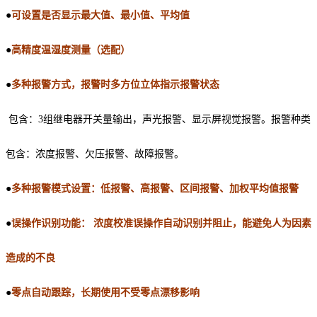
●
可设置是否
显示最大值、最小值、平均值
●
高精度
温湿度测量（选配）
●
多种报警方式，报警时多方位立体指示报警状态
包含：
3
组
继电器开关量输出
，
声光
报警
、
显示屏视觉报警。报警种类
包含：浓度报警、欠压报警、故障报警。
●
多种
报警
模式设置：低报警、
高报警、区间报警、加权平均值报警
●
误操作识别功能：
浓度校准误操作自动识别并阻止，能避免人为因素
造成的不良
●
零点自动跟踪，长期使用不受零点漂移影响