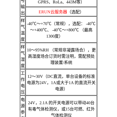
号
GPRS、RoLa、443M等）
输
ERUN云服务器
（选配）
出
样
-40℃～+70℃（常规），选配： -40℃
气
～+400℃、 -40℃～+800℃ （最高
温
1300度）
度
样
10～95%RH （常规非凝露场合），更
气
高湿度场合订货时需注明，需配预处
湿
理装置/系统
度
工
12～30V（DC直流，单台设备的标准
作
电源为24V，1A或大于1A 的直流开关
电
电源）
压
电
24V，2.1A 的开关电源可以带动40台
源
有毒气体检测仪，或15台可燃、红外
参
气体检测仪