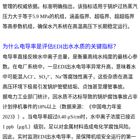
管理的权威依据。标准明确指出，该指标适用于锅炉过热蒸汽
压力大于等于5.9 MPa的机组，涵盖临界、超临界、超超临界
等高参数机组，确保水汽系统在高温高压下长期稳定运行。
为什么电导率是评估EDI出水水质的关键指标？
电导率直接反映水中离子总量，是衡量高纯水纯度的最核心参
数。在电厂系统中，一旦EDI出水电导率异常升高，意味着水
中可能混入Cl⁻、SO₄²⁻、Na⁺等腐蚀性离子，这些杂质在高温
高压环境下极易引发锅炉管壁结垢、点蚀甚至爆管事故。
据电力工业部门统计，因水质不达标导致的锅炉腐蚀事故占非
计划停机事件的18%以上（数据来源：《中国电力年鉴
2023》）。当电导率超过0.40 μS/cm时，水中离子浓度已接近
1 ppb（μg/L）级别，足以对金属材料造成电化学腐蚀风险。
因此，实时监测EDI出水电导率，是保障机组安全运行的第一