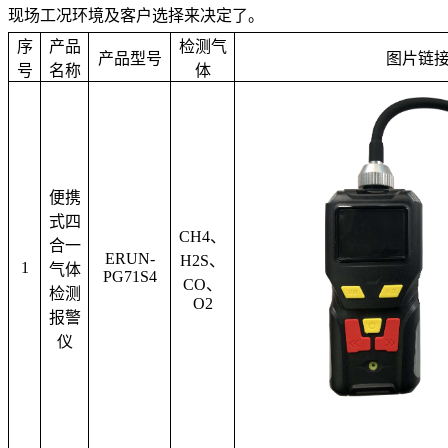
现场工况环境及客户选择来决定了。
序
产品
检测气
产品型号
图片链
号
名称
体
便携
式四
CH4
、
合一
ERUN-
H2S
、
1
气体
PG71S4
CO
、
检测
O2
报警
仪