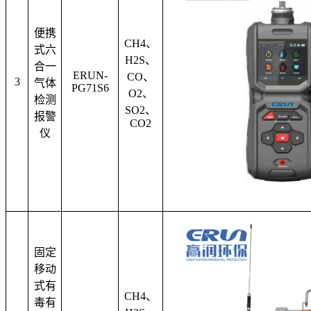
便携
CH4
、
式六
H2S
、
合一
ERUN-
CO
、
3
气体
PG71S6
O2
、
检测
SO2
、
报警
CO2
仪
固定
移动
式有
CH4
、
毒有