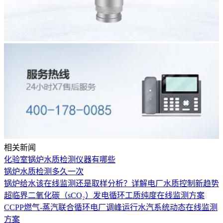
相关新闻
化验室锅炉水质检测仪器有哪些
锅炉水质检测多久一次
锅炉给水该在线监测还是取样分析？详解电厂水质控制新趋势
超临界二氧化碳（sCO₂）发电循环工质纯度在线监测方案
CCPP燃气-蒸汽联合循环电厂调峰运行水汽系统动态在线监测
方案