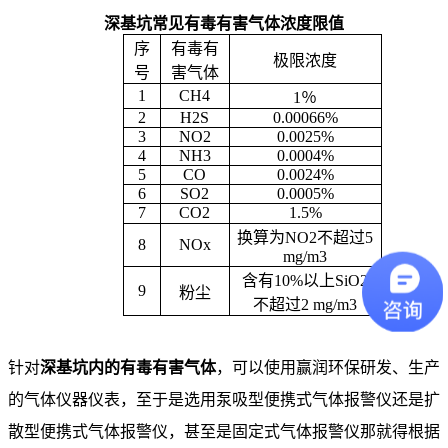
深基坑常见有毒有害气体浓度限值
序
有毒有
极限浓度
号
害气体
1
CH4
1
％
2
H2S
0.00066%
3
NO2
0.0025%
4
NH3
0.0004%
5
CO
0.0024%
6
SO2
0.0005%
7
CO2
1.5%
换算为
NO2
不超过
5
8
NOx
mg/m3
含有
10%
以上
SiO2
9
粉尘
不超过
2 mg/m3
针对
深基坑内的有毒有害气体
，可以使用赢润环保研发、生产
的气体仪器仪表，至于是选用泵吸型便携式气体报警仪还是扩
散型便携式气体报警仪，甚至是固定式气体报警仪那就得根据