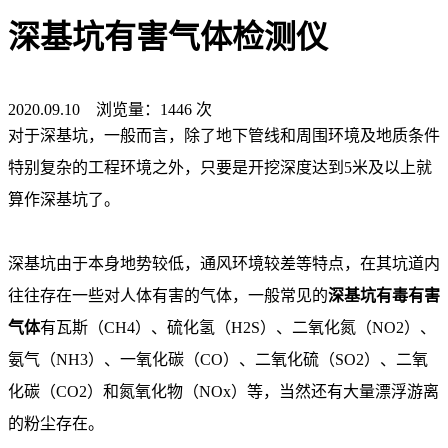
深基坑有害气体检测仪
2020.09.10 浏览量：1446 次
对于深基坑，一般而言，除了地下管线和周围环境及地质条件
特别复杂的工程环境之外，只要是开挖深度达到
5
米及以上就
算作深基坑了。
深基坑由于本身地势较低，通风环境较差等特点，在其坑道内
往往存在一些对人体有害的气体，一般常见的
深基坑有毒有害
气体
有瓦斯（
CH4
）、硫化氢（
H2S
）、二氧化氮（
NO2
）、
氨气（
NH3
）、一氧化碳（
CO
）、二氧化硫（
SO2
）、二氧
化碳（
CO2
）和氮氧化物（
NOx
）等，当然还有大量漂浮游离
的粉尘存在。