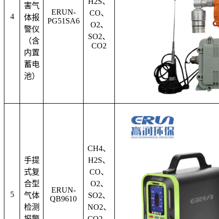
H2S
、
害气
ERUN-
CO
、
4
体报
PG51SA6
O2
、
警仪
SO2
、
（含
CO2
内置
蓄电
池）
CH4
、
手提
H2S
、
式复
CO
、
合型
O2
、
ERUN-
5
气体
SO2
、
QB9610
检测
NO2
、
报警
CO2
、