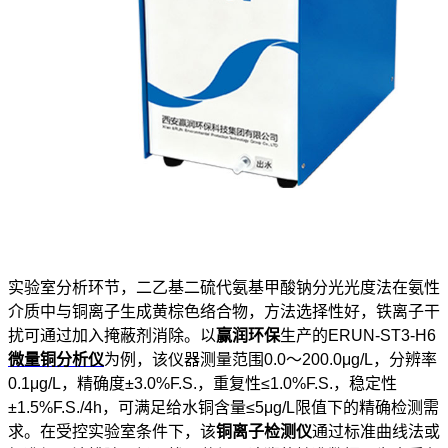
实验室分析环节，二乙基二硫代氨基甲酸钠分光光度法在氨性
介质中与铜离子生成黄棕色络合物，方法选择性好，铁离子干
扰可通过加入掩蔽剂消除。以
赢润环保
生产的ERUN-ST3-H6
微量铜分析仪
为例，该仪器测量范围0.0～200.0μg/L，分辨率
0.1μg/L，精确度±3.0%F.S.，重复性≤1.0%F.S.，稳定性
±1.5%F.S./4h，可满足给水铜含量≤5μg/L限值下的精确检测需
求。在受控实验室条件下，该
铜离子检测仪
通过标准曲线法或