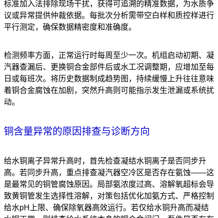
标准加入法排除现场干扰，获得可追溯的精准数据，为水质争
议或异常提供仲裁依据。每批次分析需带空白样和质控样进行
平行测定，确保数据精密度和准确度。
检测频率方面，正常运行时每周至少一次。机组启动初期、凝
汽器查漏后、更换铜合金部件后或水工况调整期，应增加至每
日或每班次。将历史数据制成趋势图，持续缓慢上升往往意味
着铜合金腐蚀在加剧，突然升高则可能指示发生泄漏或系统扰
动。
铜含量异常的原因排查与诊断方向
给水铜离子异常升高时，首先检查凝结水铜离子是否同步升
高。若同步升高，重点排查凝汽器空冷区是否存在氨蚀——这
是最常见的铜管腐蚀原因。局部氨浓度过高、溶解氧超标会导
致黄铜管发生选择性溶解，对策包括优化加氨方式、严格控制
给水pH上限、确保除氧器高效运行。若仅给水铜升高而凝结