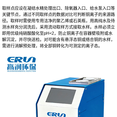
取样点应设在凝结水精处理出口、除氧器入口、给水泵入口等
关键节点，通过不同取样点的数据对比可判断铜离子的来源路
径。取样时需使用专用洁净的聚乙烯或石英瓶，用高纯水及待
测水样充分润洗后，采用流动取样方式接取水样。水样必须立
即用优级纯硝酸酸化至pH<2，防止铜离子在容器壁吸附或水
解沉淀，并尽快送检。对可能含有悬浮态铜或络合铜的水样，
需进行消解预处理，将全部铜转化为可测定的离子态。