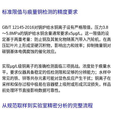
标准限值与痕量铜检测的精度要求
GB/T 12145-2016对锅炉给水铜离子设有严格限值，压力3.8
～5.8MPa的锅炉给水铜含量通常要求≤5μg/L。这一限值的设
定基于两重考量：防止铜及其氧化物随蒸汽带入汽轮机，在高
压缸叶片上形成坚硬沉积物，影响出力和效率；抑制微量铜对
碳钢基体电偶腐蚀的催化效应。
实现μg/L级铜离子的准确检测面临三项挑战。浓度处于痕量水
平，要求仪器具备稳定的低检测限和足够的分辨能力；水样中
常见的铁、锌等共存元素可能对显色反应产生干扰；铜离子在
采样和保存过程中极易在容器壁上吸附或形成沉淀损失，样品
前处理环节直接影响数据可靠性。
从规范取样到实验室精密分析的完整流程