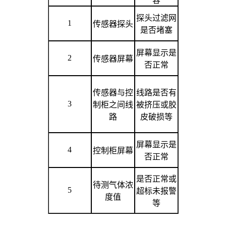
容
探头过滤网
1
传感器探头
是否堵塞
屏幕显示是
2
传感器屏幕
否正常
传感器与控
线路是否有
3
制柜之间线
被挤压或胶
路
皮破损等
屏幕显示是
4
控制柜屏幕
否正常
是否正常或
待测气体浓
5
超标未报警
度值
等