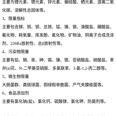
主要为锂元素、锶元素、锌元素、偏硅酸、硒元素、游离二氧
化碳、溶解性总固体等。
3、限量指标
主要包含锑、铜、钡、总铬、锰、镍、银、溴酸盐、硼酸盐、
氟化物、耗氧量、挥发酚、氰化物、矿物油、阴离子合成洗涤
剂、226Ra放射性、总β放射性等。
4、污染物限量
主要有铅、镉、汞、砷、锡、镍、铬、亚硝酸盐、硝酸盐、苯
并[a]花、N-二甲基亚硝胺、多氯联苯、3-氯-1,2-丙二醇等。
5、微生物限量
大肠菌群、粪链球菌、铜绿假单胞菌、产气夹膜梭菌等。
6、食品添加剂
主要有氯化钠(盐)、氯化钙、硫酸镁、氯化钾、防腐剂等。