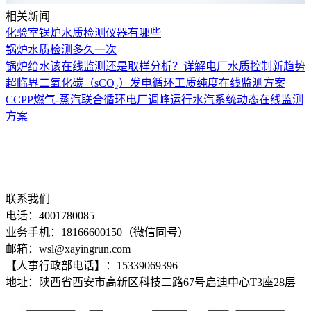
相关新闻
化验室锅炉水质检测仪器有哪些
锅炉水质检测多久一次
锅炉给水该在线监测还是取样分析？详解电厂水质控制新趋势
超临界二氧化碳（sCO₂）发电循环工质纯度在线监测方案
CCPP燃气-蒸汽联合循环电厂调峰运行水汽系统动态在线监测
方案
联系我们
电话：4001780085
业务手机：18166600150（微信同号）
邮箱：wsl@xayingrun.com
【人事行政部电话】：15339069396
地址：陕西省西安市高新区科技二路67号启迪中心T3座28层