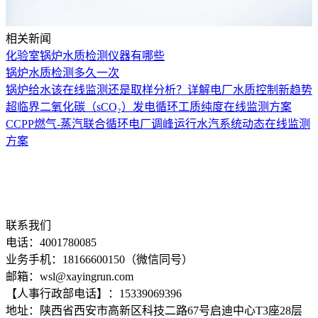
相关新闻
化验室锅炉水质检测仪器有哪些
锅炉水质检测多久一次
锅炉给水该在线监测还是取样分析？详解电厂水质控制新趋势
超临界二氧化碳（sCO₂）发电循环工质纯度在线监测方案
CCPP燃气-蒸汽联合循环电厂调峰运行水汽系统动态在线监测
方案
联系我们
电话：4001780085
业务手机：18166600150（微信同号）
邮箱：wsl@xayingrun.com
【人事行政部电话】：15339069396
地址：陕西省西安市高新区科技二路67号启迪中心T3座28层