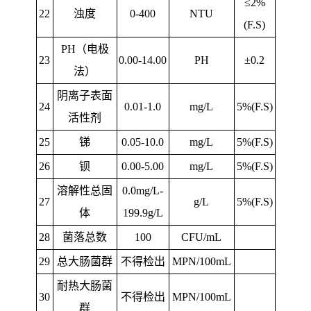
≤2%
22
浊度
0-400
NTU
(F.S)
PH
（电极
23
0.00-14.00
PH
±0.2
法）
阴离子表面
24
0.01-1.0
mg/L
5%(F.S)
活性剂
25
锑
0.05-10.0
mg/L
5%(F.S)
26
钡
0.00-5.00
mg/L
5%(F.S)
溶解性总固
0.0mg/L-
27
g/L
5%(F.S)
体
199.9g/L
28
菌落总数
100
CFU/mL
29
总大肠菌群
不得检出
MPN/100mL
耐热大肠菌
30
不得检出
MPN/100mL
群