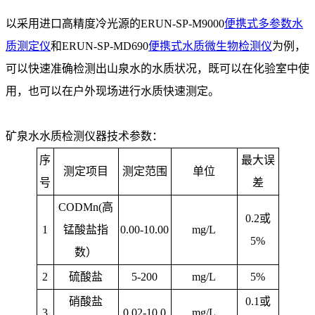
以采用进口高精度冷光源的
ERUN-SP-M9000
便携式多参数水
质测定仪
和
ERUN-SP-MD690
便携式水质微生物检测仪
为例，
可以快速准确检测出山泉水的水质状况，既可以在化验室中使
用，也可以在户外现场进行水质快速测定。
矿泉水水质检测仪器技术参数：
序
最大误
测定项目
测定范围
单位
号
差
CODMn(
高
0.2
或
1
锰酸盐指
0.00-10.00
mg/L
5%
数）
2
硫酸盐
5-200
mg/L
5%
硝酸盐
0.1
或
3
0.02-10.0
mg/L