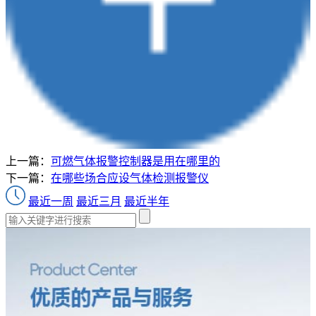
上一篇：
可燃气体报警控制器是用在哪里的
下一篇：
在哪些场合应设气体检测报警仪
最近一周
最近三月
最近半年