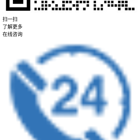
扫一扫
了解更多
在线咨询