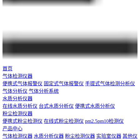
首页
气体检测仪器
便携式气体报警仪
固定式气体报警仪
手提式气体检测分析仪
气体分析仪
气体分析系统
水质分析仪器
在线水质分析仪
台式水质分析仪
便携式水质分析仪
粉尘检测仪器
便携式粉尘检测仪
在线式粉尘检测仪
pm2.5pm10检测仪
产品中心
气体检测仪器
水质分析仪器
粉尘检测仪器
实验室仪器
其他仪