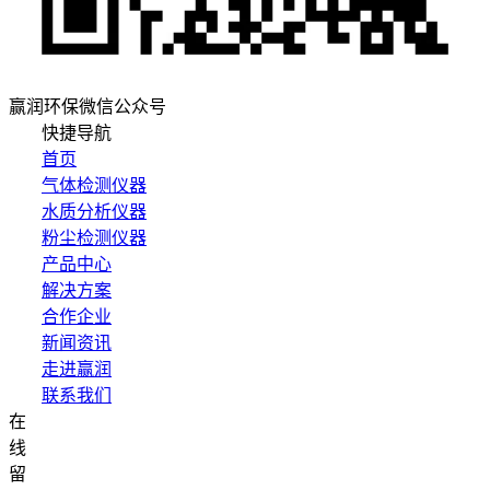
赢润环保微信公众号
快捷导航
首页
气体检测仪器
水质分析仪器
粉尘检测仪器
产品中心
解决方案
合作企业
新闻资讯
走进赢润
联系我们
在
集团网站直达：
线
水质网站：www.erunwqs.com
留