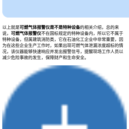
以上就是
可燃气体报警仪是不是特种设备
的相关介绍，总的来
说，
可燃气体报警仪
不在国标规定的特种设备内，所以它不属于
特种设备，但属建筑消防类，它在石油化工企业中非常重要，因
为在这些企业生产工作时，如果出现可燃气体泄漏浓度超标的情
况，该仪器能够快速响应并发出报警信号，提醒现场工作人员以
减少危险事故的发生，保障财产和生命安全。