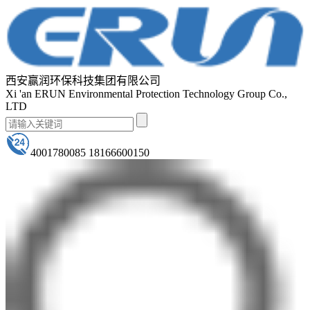
西安赢润环保科技集团有限公司
Xi 'an ERUN Environmental Protection Technology Group Co.,
LTD
4001780085 18166600150