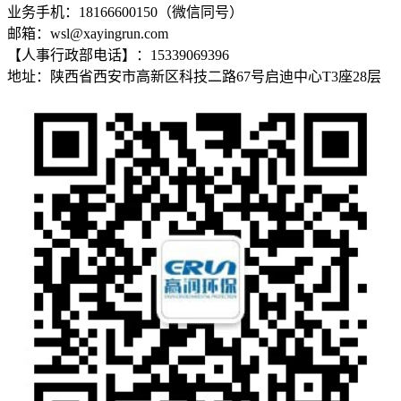
业务手机：18166600150（微信同号）
邮箱：wsl@xayingrun.com
【人事行政部电话】：15339069396
地址：陕西省西安市高新区科技二路67号启迪中心T3座28层