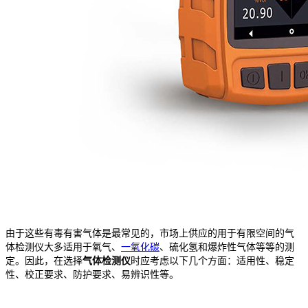
由于这些有毒有害气体是最常见的，市场上供应的用于有限空间的气
体检测仪大多适用于氧气、
一氧化碳
、硫化氢和爆炸性气体等等的测
定。因此，在选择
气体检测仪
时应考虑以下几个方面：适用性、稳定
性、校正要求、防护要求、易辨识性等。