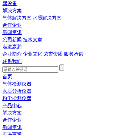
器设备
解决方案
气体解决方案
水质解决方案
合作企业
新闻资讯
公司新闻
技术文章
走进赢润
企业简介
企业文化
荣誉资质
服务承诺
联系我们
首页
气体检测仪器
水质分析仪器
粉尘检测仪器
产品中心
解决方案
合作企业
新闻资讯
走进赢润