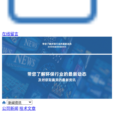
在线留言
公司新闻
技术文章