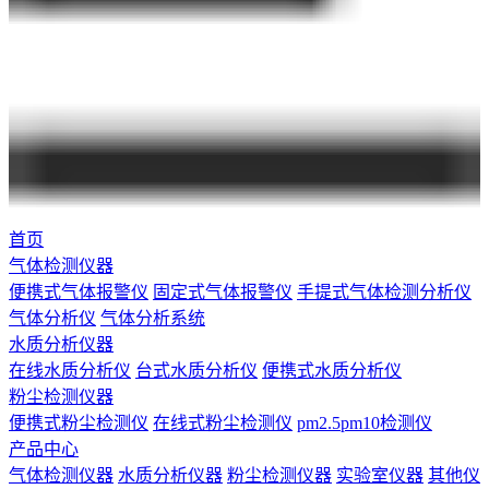
首页
气体检测仪器
便携式气体报警仪
固定式气体报警仪
手提式气体检测分析仪
气体分析仪
气体分析系统
水质分析仪器
在线水质分析仪
台式水质分析仪
便携式水质分析仪
粉尘检测仪器
便携式粉尘检测仪
在线式粉尘检测仪
pm2.5pm10检测仪
产品中心
气体检测仪器
水质分析仪器
粉尘检测仪器
实验室仪器
其他仪