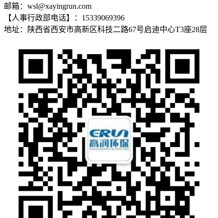
邮箱：wsl@xayingrun.com
【人事行政部电话】：15339069396
地址：陕西省西安市高新区科技二路67号启迪中心T3座28层