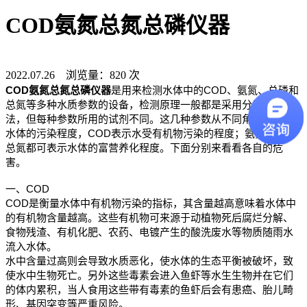
COD氨氮总氮总磷仪器
2022.07.26 浏览量：820 次
COD氨氮总氮总磷仪器
是用来检测水体中的COD、氨氮、总磷和
总氮等多种水质参数的设备，检测原理一般都是采用分光光度
法，但每种参数所用的试剂不同。这几种参数从不同角度反映了
水体的污染程度，COD表示水受有机物污染的程度；氨氮、总磷
总氮都可表示水体的富营养化程度。下面分别来看看各自的危
害。
一、COD
COD是衡量水体中有机物污染的指标，其含量越高意味着水体中
的有机物含量越高。这些有机物可来源于动植物死后腐烂分解、
食物残渣、有机化肥、农药、电镀产生的酸洗废水等物质随雨水
流入水体。
水中含量过高则会导致水质恶化，使水体的生态平衡被破坏，致
使水中生物死亡。另外这些毒素会进入鱼虾等水生生物并在它们
的体内累积，当人食用这些带有毒素的鱼虾后会有患癌、胎儿畸
形、基因突变等严重风险。