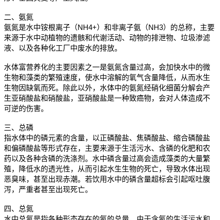
二、氨氮
氨氮是水中铵根离子（NH4+）和非离子氨（NH3）的总称，主要
来源于水中动植物的遗骸和代谢活动、动物的排泄物、垃圾渗滤
液、以及各种化工厂中废水的排放。
水体富营养化的主要因素之一是氨氮含量过高，会加快水中的微
生物和藻类的繁殖速度，使水中溶解的氧气含量降低，从而水生
生物因缺氧而死。除此以外，水体中的氨氮经硝化细菌分解会产
生亚硝酸盐和硝酸盐，亚硝酸盐是一种致癌物，会对人体造成不
可逆的伤害。
三、总磷
指水体中的磷元素的含量，以正磷酸盐、焦磷酸盐、缩合磷酸盐
和偏磷酸盐等形式存在，主要来源于生活污水、含磷的化肥和农
药以及各种含磷的洗涤剂。水中磷含量过高会造成藻类的大量繁
殖，降低水的透光性，从而引起水生生物的死亡，导致水体出现
恶臭味，甚至出现赤潮。若饮用水中的磷含量超标会引起呕吐腹
泻，严重者甚至出现死亡。
四、总氮
水中总氮是指各种形态存在的氮的总量，由于含氮的生活污水和