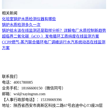
相关新闻
化验室锅炉水质检测仪器有哪些
锅炉水质检测多久一次
锅炉给水该在线监测还是取样分析？详解电厂水质控制新趋势
超临界二氧化碳（sCO₂）发电循环工质纯度在线监测方案
CCPP燃气-蒸汽联合循环电厂调峰运行水汽系统动态在线监测
方案
联系我们
电话：4001780085
业务手机：18166600150（微信同号）
邮箱：wsl@xayingrun.com
【人事行政部电话】：15339069396
地址：陕西省西安市高新区科技二路67号启迪中心T3座28层