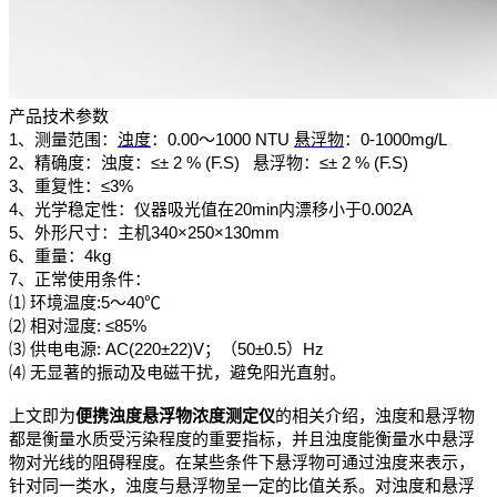
产品技术参数
1
、测量范围：
浊度
：0.00～1000 NTU
悬浮物
：0-1000mg/L
2、精确度：浊度：≤± 2 % (F.S) 悬浮物：≤± 2 % (F.S)
3
、重复性：≤3%
4、光学稳定性：仪器吸光值在20min内漂移小于0.002A
5、外形尺寸：主机340×250×130mm
6、重量：4kg
7、正常使用条件：
⑴ 环境温度:5～40℃
⑵ 相对湿度: ≤85%
⑶ 供电电源: AC(220±22)V；（50±0.5）Hz
⑷ 无显著的振动及电磁干扰，避免阳光直射。
上文即为
便携浊度悬浮物浓度测定仪
的相关介绍，浊度和悬浮物
都是衡量水质受污染程度的重要指标，并且浊度能衡量水中悬浮
物对光线的阻碍程度。在某些条件下悬浮物可通过浊度来表示，
针对同一类水，浊度与悬浮物呈一定的比值关系。对浊度和悬浮