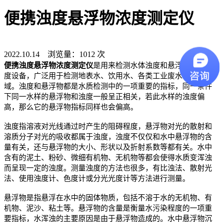
便携浊度悬浮物浓度测定仪
2022.10.14 浏览量：1012 次
便携浊度悬浮物浓度测定仪
是用来检测水体浊度和悬浮物的高精
度设备，广泛用于检测地表水、饮用水、各类工业废水等等领
域。浊度和悬浮物都是水质检测中的一项重要的指标，同一条件
下同一水样的悬浮物和浊度一般呈正相关，若此水样的浊度偏
高，那么它的悬浮物指标同样也会偏高。
浊度指溶液对光线通过时产生的阻碍程度，悬浮物对光的散射和
溶质分子对光的吸收都属于浊度，浊度不仅仅和水中悬浮物的含
量有关，还与悬浮物的大小、形状以及折射系数等都有关。水中
含有的泥土、粉砂、微细有机物、无机物等都会使得水质变浑浊
而呈现一定的浊度。测量浊度的方法也很多，有比浊法、散射光
法、使用浊度计、色度计或分光光度计等方法进行测量。
悬浮物是指悬浮在水中的固体物质，包括不溶于水的无机物、有
机物、泥沙、粘土等。悬浮物的含量是衡量水污染程度的一项重
要指标，水浑浊的主要原因是由于悬浮物造成的。水中悬浮物沉