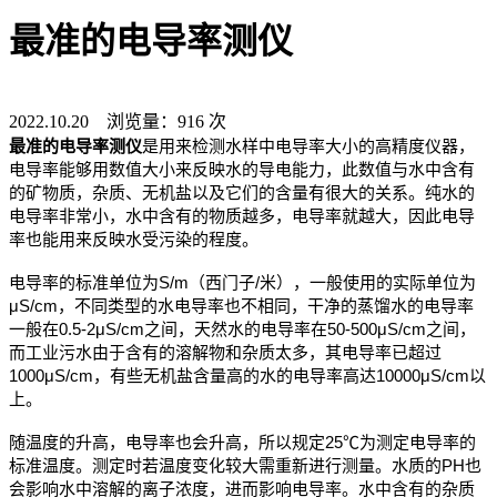
最准的电导率测仪
2022.10.20 浏览量：916 次
最准的电导率测仪
是用来检测水样中电导率大小的高精度仪器，
电导率能够用数值大小来反映水的导电能力，此数值与水中含有
的矿物质，杂质、无机盐以及它们的含量有很大的关系。纯水的
电导率非常小，水中含有的物质越多，电导率就越大，因此电导
率也能用来反映水受污染的程度。
电导率的标准单位为S/m（西门子/米），一般使用的实际单位为
μS/cm，不同类型的水电导率也不相同，干净的蒸馏水的电导率
一般在0.5-2μS/cm之间，天然水的电导率在50-500μS/cm之间，
而工业污水由于含有的溶解物和杂质太多，其电导率已超过
1000μS/cm，有些无机盐含量高的水的电导率高达10000μS/cm以
上。
随温度的升高，电导率也会升高，所以规定25℃为测定电导率的
标准温度。测定时若温度变化较大需重新进行测量。水质的PH也
会影响水中溶解的离子浓度，进而影响电导率。水中含有的杂质