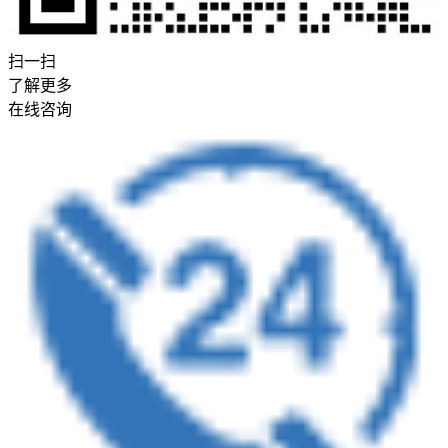
扫一扫
了解更多
在线咨询