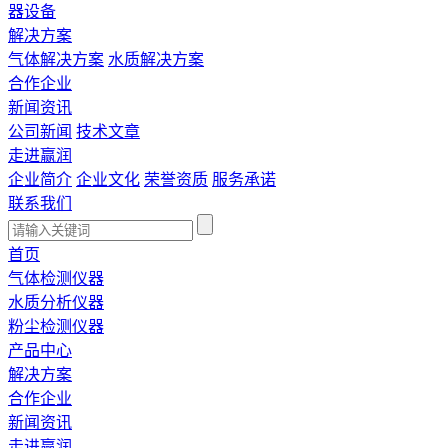
器设备
解决方案
气体解决方案
水质解决方案
合作企业
新闻资讯
公司新闻
技术文章
走进赢润
企业简介
企业文化
荣誉资质
服务承诺
联系我们
首页
气体检测仪器
水质分析仪器
粉尘检测仪器
产品中心
解决方案
合作企业
新闻资讯
走进赢润