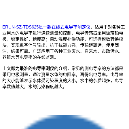
ERUN-SZ-TDS625是一款在线式电导率测定仪
，适用于对各种工
业用水的电导率进行连续测量和控制，电导传感器采用玻璃铂电
极，稳定性好，精度高；自动温度补偿功能，可选择模数转换模
块，实现数字信号输出，抗干扰能力强，传输距离远，使用简
洁，结果可靠。广泛应用于各种工业废水、自来水、市政污水、
养殖水等电导率的在线监测。
上文即为
最准的电导率测仪
的介绍，常见的测电导率的方法都是
采用电极测量，通过测量水体的电阻率，再得出电导率。电导率
的大小能够表示水体受污染程度的大小，水中的杂质越多，电导
率数值越大，水的污染程度越大。