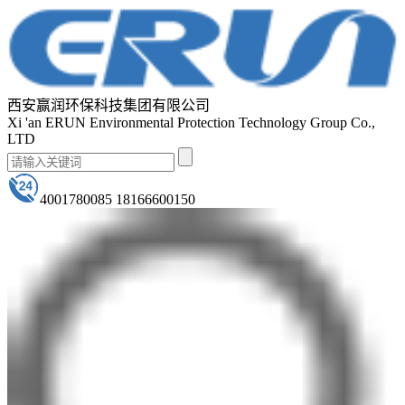
西安赢润环保科技集团有限公司
Xi 'an ERUN Environmental Protection Technology Group Co.,
LTD
4001780085 18166600150