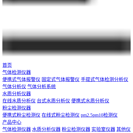
首页
气体检测仪器
便携式气体报警仪
固定式气体报警仪
手提式气体检测分析仪
气体分析仪
气体分析系统
水质分析仪器
在线水质分析仪
台式水质分析仪
便携式水质分析仪
粉尘检测仪器
便携式粉尘检测仪
在线式粉尘检测仪
pm2.5pm10检测仪
产品中心
气体检测仪器
水质分析仪器
粉尘检测仪器
实验室仪器
其他仪