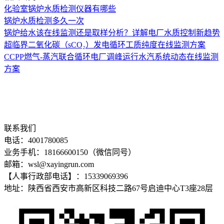
化验室锅炉水质检测仪器有哪些
锅炉水质检测多久一次
锅炉给水该在线监测还是取样分析？详解电厂水质控制新趋势
超临界二氧化碳（sCO₂）发电循环工质纯度在线监测方案
CCPP燃气-蒸汽联合循环电厂调峰运行水汽系统动态在线监测
方案
联系我们
电话：4001780085
业务手机：18166600150（微信同号）
邮箱：wsl@xayingrun.com
【人事行政部电话】：15339069396
地址：陕西省西安市高新区科技二路67号启迪中心T3座28层