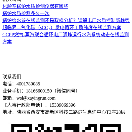
化验室锅炉水质检测仪器有哪些
锅炉水质检测多久一次
锅炉给水该在线监测还是取样分析？详解电厂水质控制新趋势
超临界二氧化碳（sCO₂）发电循环工质纯度在线监测方案
CCPP燃气-蒸汽联合循环电厂调峰运行水汽系统动态在线监测
方案
联系我们
电话：4001780085
业务手机：18166600150（微信同号）
邮箱：wsl@xayingrun.com
【人事行政部电话】：15339069396
地址：陕西省西安市高新区科技二路67号启迪中心T3座28层