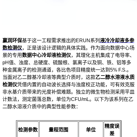
赢润环保
基于这一工程需求推出的ERUN系列
液冷冷却液多参
数检测仪
，正是该设计逻辑的具体实践。作为面向数据中心场
景的专用
数据中心冷却液检测仪
，其理化主机集成了电导率、
pH值、浊度、总硬度、硫酸根、氯离子以及铜、铁、铝等多
种金属离子的检测通道，各比色项目精度统一达到5% F.S.。
当面对乙二醇基冷却液等典型介质时，这款
乙二醇水溶液水质
检测仪
凭借内置的自动波长选择与浊度校正功能，可有效克服
非水基介质带来的光度补偿难题。独立的微生物检测采用平皿
计数法，测定菌落总数，单位为CFU/mL。以下为该系列在乙
二醇水溶液介质中的典型性能参数：
精度误
检测参数
量程范围
单位
差