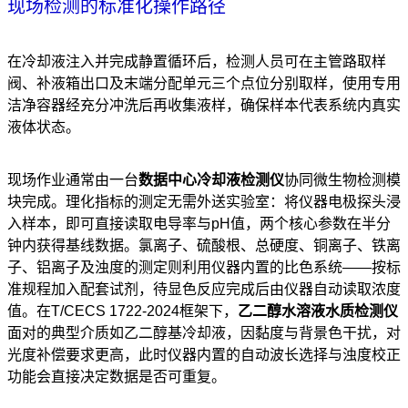
现场检测的标准化操作路径
在冷却液注入并完成静置循环后，检测人员可在主管路取样
阀、补液箱出口及末端分配单元三个点位分别取样，使用专用
洁净容器经充分冲洗后再收集液样，确保样本代表系统内真实
液体状态。
现场作业通常由一台
数据中心冷却液检测仪
协同微生物检测模
块完成。理化指标的测定无需外送实验室：将仪器电极探头浸
入样本，即可直接读取电导率与pH值，两个核心参数在半分
钟内获得基线数据。氯离子、硫酸根、总硬度、铜离子、铁离
子、铝离子及浊度的测定则利用仪器内置的比色系统——按标
准规程加入配套试剂，待显色反应完成后由仪器自动读取浓度
值。在T/CECS 1722-2024框架下，
乙二醇水溶液水质检测仪
面对的典型介质如乙二醇基冷却液，因黏度与背景色干扰，对
光度补偿要求更高，此时仪器内置的自动波长选择与浊度校正
功能会直接决定数据是否可重复。