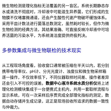
微生物检测是理化指标无法覆盖的另一盲区。系统长期静态存
水或清洗不彻底时，冷却液中可能滋生异养菌，它们形成的生
物膜不仅堵塞微通道，还会产生酸性代谢产物破坏缓蚀体系。
采用平皿计数法进行菌落总数测定，虽然耗时较长，但作为微
生物检测的经典方法，其结果准确、可直接反映冷却液中可培
养活菌的污染水平，为系统清洁度提供终极判决。
多参数集成与微生物联检的技术现实
从工程现场角度看，验收窗口通常被压缩在半天以内，若分别
携带电导率仪、pH计、分光光度计、浊度仪和微生物采样箱
逐一操作，不仅效率低下，不同仪器取样时间差、操作者差异
还会引入不可控的误差。
数据中心液冷系统水质分析仪
将上述
理化检测模块集成于一台便携式主机内，共用一套取样流程与
显示系统，可在一次采样后序贯完成全部理化指标的测定，数
据自动存储并生成记录，这正是现场验收所追求的数据一致性
与仲裁力。