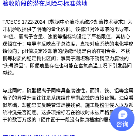
验收阶段的潜在风险与标准落地
T/CECS 1722-2024《数据中心液冷系统冷却液技术要求》为
开机验收提供了明确的量化依据。该标准对冷却液的电导率、
pH值、氯离子含量、浊度等指标均设定了严格限值，其核心
逻辑在于：电导率反映离子总浓度，直接对应系统的电化学腐
蚀倾向；pH值决定冷却液的酸碱环境是否落在铜合金、不锈
钢等材质的稳定钝化区间；氯离子则堪称不锈钢应力腐蚀的
“头号诱因”，即便痕量存在也可能在富氧高温工况下引发晶间
裂纹。
与此同时，硫酸根离子同样具备腐蚀性，而铜、铁、铝等金属
离子的异常升高往往是系统组件早期腐蚀的直接证据。浊度看
似基础，却能忠实反映管道焊接残留、施工期粉尘侵入以及系
统冲洗是否彻底。这多项指标若在验收时未被严格量化，等同
于将数百万级的IT硬件置于一段没有健康档案的服役期。