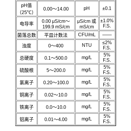
pH值
pH
±0.1
0.00～14.00
（25℃）
±1.0%
0.00 μS/cm～
μS/cm 或
电导率
F.S.
199.9 mS/cm
mS/cm
CFU/mL
——
菌落总数
平皿计数法
≤2%
NTU
浊度
0～400
F.S.
5%
mg/L
总硬度
0.1～500.0
F.S.
5%
mg/L
硫酸根
5～200.0
F.S.
5%
mg/L
氯离子
0.20～100.0
F.S.
5%
mg/L
铜离子
0.02～10.0
F.S.
5%
mg/L
铁离子
0.0～10.0
F.S.
5%
mg/L
铝离子
0.01～4.00
F.S.