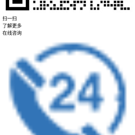
扫一扫
了解更多
在线咨询