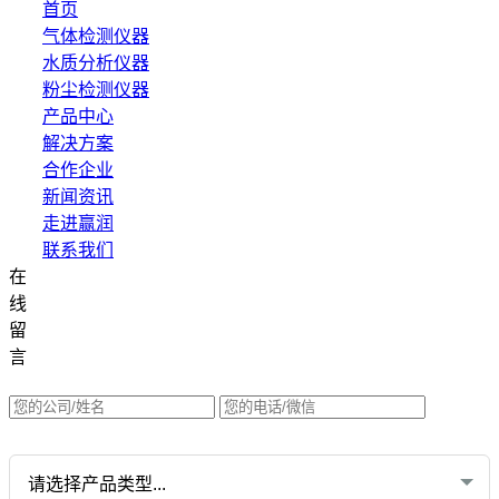
首页
气体检测仪器
水质分析仪器
粉尘检测仪器
产品中心
解决方案
合作企业
新闻资讯
走进赢润
联系我们
在
集团网站直达：
线
水质网站：www.erunwqs.com
留
气体网站：www.erunqt.com
言
英文网站：www.erunwas.com
请选择您的业务: