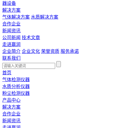
器设备
解决方案
气体解决方案
水质解决方案
合作企业
新闻资讯
公司新闻
技术文章
走进赢润
企业简介
企业文化
荣誉资质
服务承诺
联系我们
首页
气体检测仪器
水质分析仪器
粉尘检测仪器
产品中心
解决方案
合作企业
新闻资讯
走进赢润