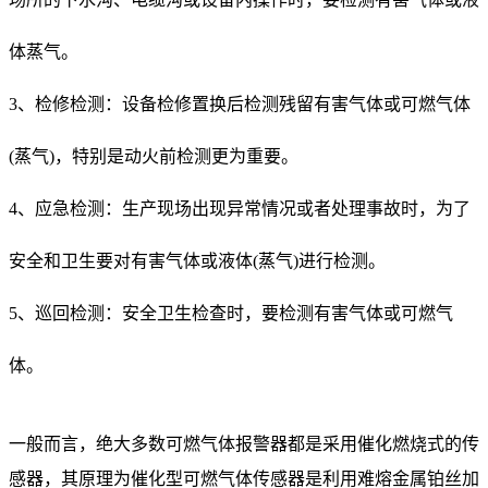
体蒸气。
3、检修检测：设备检修置换后检测残留有害气体或可燃气体
(蒸气)，特别是动火前检测更为重要。
4、应急检测：生产现场出现异常情况或者处理事故时，为了
安全和卫生要对有害气体或液体(蒸气)进行检测。
5、巡回检测：安全卫生检查时，要检测有害气体或可燃气
体。
一般而言，绝大多数可燃气体报警器都是采用催化燃烧式的传
感器，其原理为催化型可燃气体传感器是利用难熔金属铂丝加