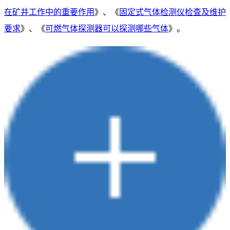
在矿井工作中的重要作用
》、《
固定式气体检测仪检查及维护
要求
》、《
可燃气体探测器可以探测哪些气体
》。