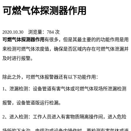
可燃气体探测器作用
2020.10.30 浏览量：784 次
可燃气体探测器作用
有很多，但是其最主要的的功能作用是用
来检测可燃气体浓度值，确保是否区域内存在可燃气体泄漏并
及时进行报警。
除此之外，可燃气体报警器还有以下功能作用：
1、泄漏检测：设备管道有害气体或可燃气体现场所泄漏检测
报警，设备管道版运行检漏。
2、进入检测：工作人员进入有害物质隔离操作间，进入危险
场所的下水沟、电缆沟或设备内操作时，要检测有害气体或液