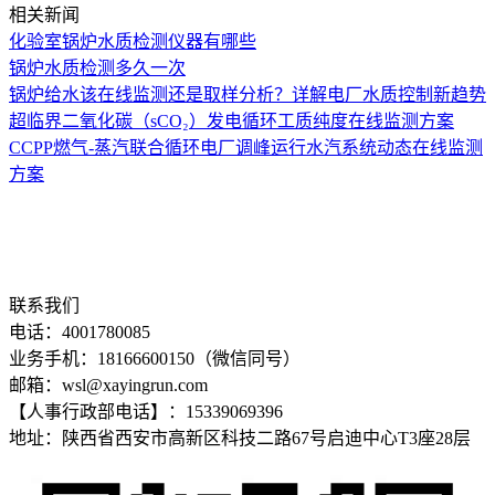
相关新闻
化验室锅炉水质检测仪器有哪些
锅炉水质检测多久一次
锅炉给水该在线监测还是取样分析？详解电厂水质控制新趋势
超临界二氧化碳（sCO₂）发电循环工质纯度在线监测方案
CCPP燃气-蒸汽联合循环电厂调峰运行水汽系统动态在线监测
方案
联系我们
电话：4001780085
业务手机：18166600150（微信同号）
邮箱：wsl@xayingrun.com
【人事行政部电话】：15339069396
地址：陕西省西安市高新区科技二路67号启迪中心T3座28层